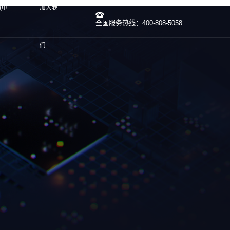
(中
加入我
全国服务热线：400-808-5058
们