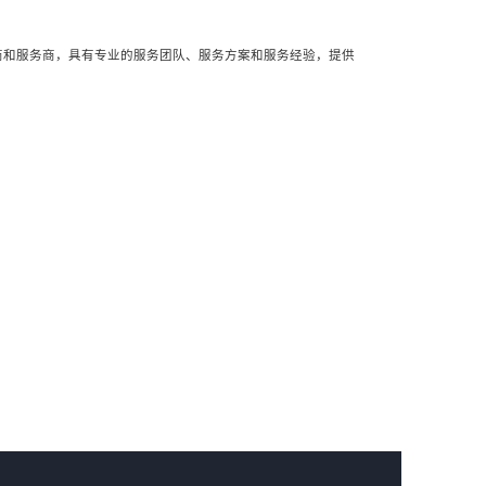
理商和服务商，具有专业的服务团队、服务方案和服务经验，提供
。