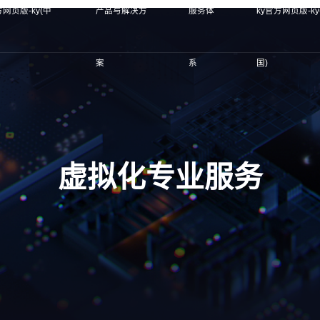
方网页版-ky(中
产品与解决方
服务体
ky官方网页版-ky
案
系
国)
虚拟化专业服务