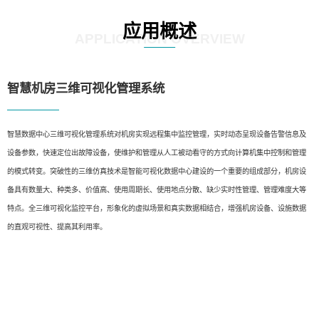
应用概述
APPLICATION OVERVIEW
智慧机房三维可视化管理系统
智慧数据中心三维可视化管理系统对机房实现远程集中监控管理，实时动态呈现设备告警信息及
设备参数，快速定位出故障设备，使维护和管理从人工被动看守的方式向计算机集中控制和管理
的模式转变。突破性的三维仿真技术是智能可视化数据中心建设的一个重要的组成部分，机房设
备具有数量大、种类多、价值高、使用周期长、使用地点分散、缺少实时性管理、管理难度大等
特点。全三维可视化监控平台，形象化的虚拟场景和真实数据相结合，增强机房设备、设施数据
的直观可视性、提高其利用率。