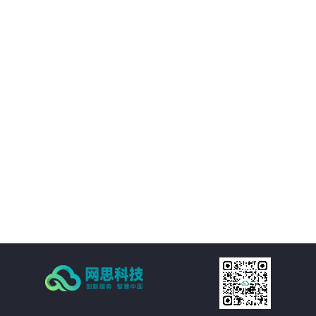
境等附属设施的直观展示，实时展现监控和报警数据。可实现360度视角调整。
02
IT资产可视化管理：在三维环境中通过鼠标点击实现楼层、机房、机房子区域、
机柜、设备的分级直接浏览。实现机房可用性动态统计，包括空间可用性、用
电量分布、温湿度分布情况和机房承重分布情况统计。当上架设备物理位置发
生变化时，设备位置根据数据库变化自动变更。用户也可通过维护工具自行调
03
整。
机房环境监控可视化管理：在三维环境中以虚拟现实的方式来展示传统环境监
控系统，给管理员一个更加贴近现实场景的操作环境，进一步提升了操作体
验。极大的提高的机房监控管理的人性化、真实化。
04
配线可视化管理：配线可视化管理功能模块以三维可视化形式直观呈现链路连
接，实现对设备端口和连接线缆（基础布线和跳线）的管理，可以有效提升数
据中心配线的管理水平。
05
统计可视化管理：可视化管理系统可以树形数据呈现和三维场景展现两种方式
同时表现机房和机柜整体使用情况，对于已用空间和可用空间进行精确统计和
展现。