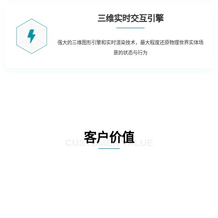
三维实时交互引擎
强大的三维图形引擎和实时渲染技术，最大程度还原物理世界实体场
景的状态与行为
客户价值
CUSTOMER VALUE
01
三维虚拟可视化平台：在现有资源管理系统数据库的基础上，以三维虚拟现实
的形式展现数据中心的运行情况。实现可视化管理和服务器设备物理位置的精
确定位。三维虚拟现实方式对机房楼层、设备区、设备安装部署情况及动力环