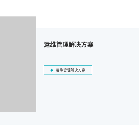
运维管理解决方案
运维管理解决方案