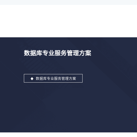
数据库专业服务管理方案
数据库专业服务管理方案