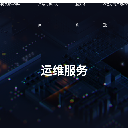
方网页版-ky(中
产品与解决方
服务体
ky官方网页版-ky
案
系
国)
运维服务