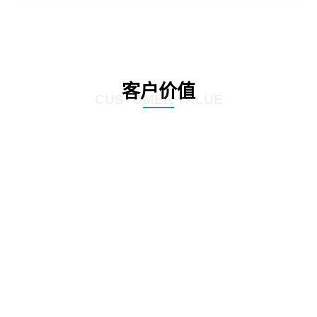
客户价值
CUSTOMER VALUE
01
显著提高业务处理速度，通过精准的数据分析和挖掘，发现潜在的风险点和异
常交易，确保业务的准确性和合规性。
02
客户能够降低运营成本，减少风险暴露，提升企业的竞
争力和稳健性。
03
客户依靠数据驱动的决策支持，制定更有效的业务策略和风险管理方案。