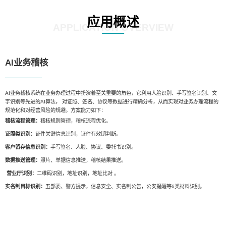
应用概述
APPLICATION OVERVIEW
AI业务稽核
AI业务稽核系统在业务办理过程中扮演着至关重要的角色，它利用人脸识别、手写签名识别、文
字识别等先进的AI算法， 对证照、签名、协议等数据进行精确分析，从而实现对业务办理流程的
规范化和对经营风险的规避。方案能力如下：
稽核流程管理：
稽核规则管理，稽核流程优化。
证照类识别：
证件关键信息识别，证件有效期判断。
客户留存信息识别：
手写签名、人脸、协议、委托书识别。
数据推送管理：
照片、单据信息推送，稽核结果推送。
营业厅识别：
二维码识别，地址识别，地址比对 。
实名制目标识别：
五部委、警方提示，信息安全、实名制公告，公安提醒等6类材料识别。