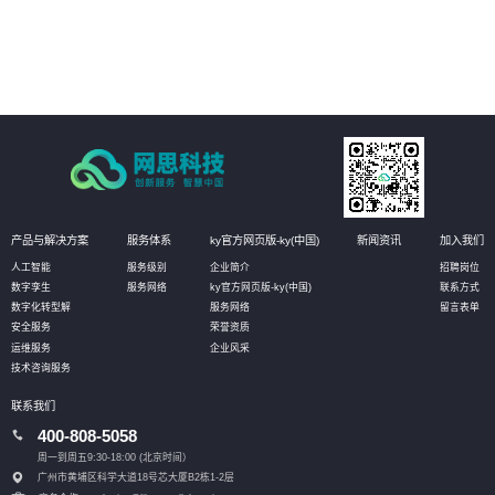
04
通过深度挖掘业务数据，AI技术可以发现新的业务模式和增长点，为客户创造
更多的商业价值。
产品与解决方案
服务体系
ky官方网页版-ky(中国)
新闻资讯
加入我们
人工智能
服务级别
企业简介
招聘岗位
数字孪生
服务网络
ky官方网页版-ky(中国)
联系方式
数字化转型解
服务网络
留言表单
安全服务
荣誉资质
运维服务
企业风采
技术咨询服务
联系我们
400-808-5058
周一到周五9:30-18:00 (北京时间）
广州市黄埔区科学大道18号芯大厦B2栋1-2层