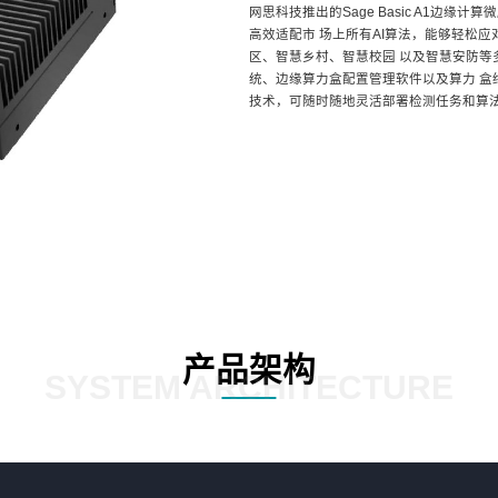
网思科技推出的Sage Basic A1边
高效适配市 场上所有AI算法，能够轻松
区、智慧乡村、智慧校园 以及智慧安防等
统、边缘算力盒配置管理软件以及算力 盒
技术，可随时随地灵活部署检测任务和算法
产品架构
SYSTEM ARCHITECTURE