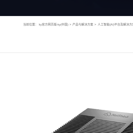
当前位置：
ky官方网页版-ky(中国)
>
产品与解决方案
>
人工智能(AI)平台及解决方