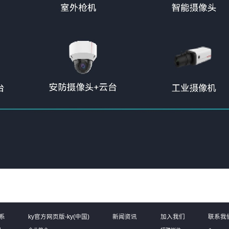
系
ky官方网页版-ky(中国)
新闻资讯
加入我们
联系我