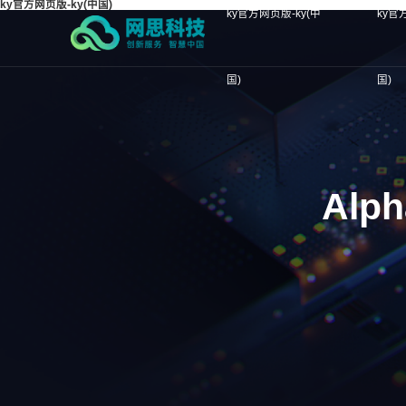
ky官方网页版-ky(中国)
ky官方网页版-ky(中
ky官
国)
国)
Alp