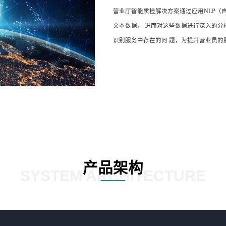
营业厅智能质检解决方案通过应用NLP（
文本数据， 进而对这些数据进行深入的
识别服务中存在的问 题，为提升营业员的
产品架构
SYSTEM ARCHITECTURE