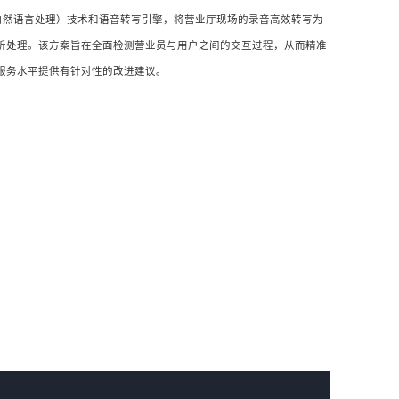
自然语言处理）技术和语音转写引擎，将营业厅现场的录音高效转写为
分析处理。该方案旨在全面检测营业员与用户之间的交互过程，从而精准
服务水平提供有针对性的改进建议。