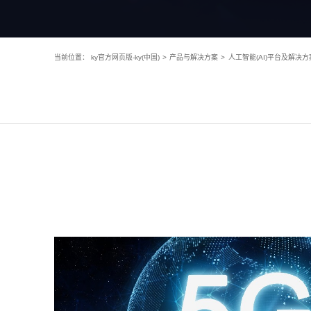
当前位置：
ky官方网页版-ky(中国)
>
产品与解决方案
>
人工智能(AI)平台及解决方