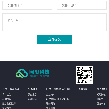
立即提交
产品与解决方案
服务体系
ky官方网页版-ky(中国)
新闻资讯
加入我们
人工智能
服务级别
企业简介
招聘岗位
数字孪生
服务网络
ky官方网页版-ky(中国)
联系方式
数字化转型解
服务网络
留言表单
安全服务
荣誉资质