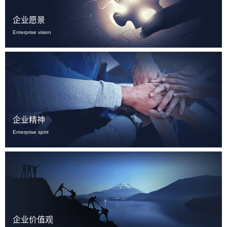
企业愿景
Enterprise vision
企业精神
Enterprise spirit
企业价值观