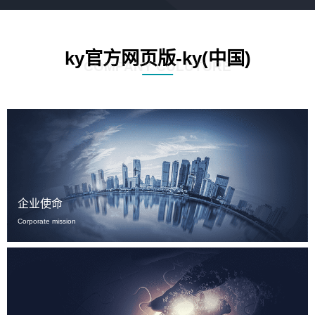
ky官方网页版-ky(中国)
COMPANY CULUTURE
企业使命
Corporate mission