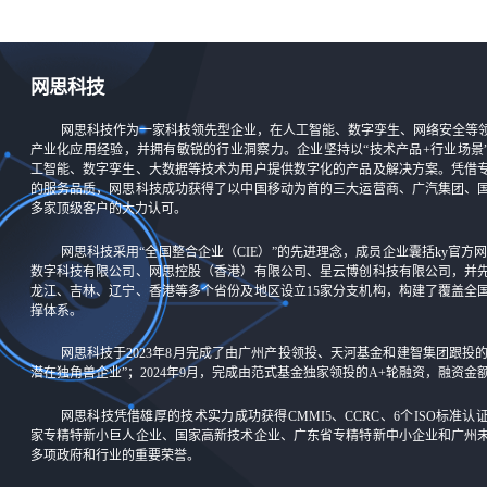
网思科技
网思科技作为一家科技领先型企业，在人工智能、数字孪生、网络安全等
产业化应用经验，并拥有敏锐的行业洞察力。企业坚持以“技术产品+行业场景
工智能、数字孪生、大数据等技术为用户提供数字化的产品及解决方案。凭借
的服务品质，网思科技成功获得了以中国移动为首的三大运营商、广汽集团、
多家顶级客户的大力认可。
网思科技采用“全国整合企业（CIE）”的先进理念，成员企业囊括ky官方网页版
数字科技有限公司、网思控股（香港）有限公司、星云博创科技有限公司，并
龙江、吉林、辽宁、香港等多个省份及地区设立15家分支机构，构建了覆盖全
撑体系。
网思科技于2023年8月完成了由广州产投领投、天河基金和建智集团跟投
潜在独角兽企业”；2024年9月，完成由范式基金独家领投的A+轮融资，融资
网思科技凭借雄厚的技术实力成功获得CMMI5、CCRC、6个ISO标准
家专精特新小巨人企业、国家高新技术企业、广东省专精特新中小企业和广州
多项政府和行业的重要荣誉。