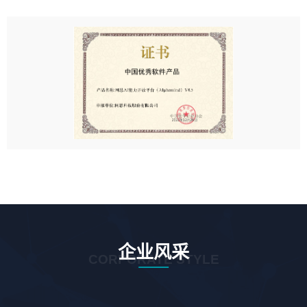
企业风采
CORPORATE STYLE