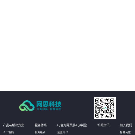
04
发挥非结构化大数据价值
05
工程管理全要素、全量AI质检
06
即时整改的自愈式工程管理体系
产品与解决方案
服务体系
ky官方网页版-ky(中国)
新闻资讯
加入我们
人工智能
服务级别
企业简介
招聘岗位