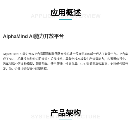
应用概述
APPLICATION OVERVIEW
AlphaMind AI能力开放平台
AlphaMind® AI能力开放平台是网思科技团队开发的基于深度学习的新一代人工智能平台。平台集
成了NLP、机器视觉和知识图谱等AI关键技术，具备全栈AI模型生产运营能力，内置通信行业、
汽车制造业等多种模型，配置简单、使用便捷、性能优异、GPU资源共享效率高，支持低代码开
发，助力企业加速数智化转型进程。
产品架构
SYSTEM ARCHITECTURE