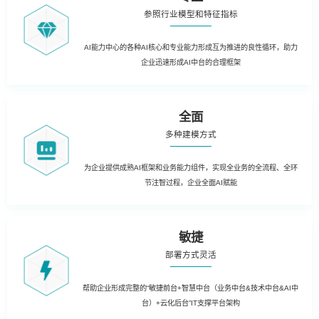
参照行业模型和特征指标
AI能力中心的各种AI核心和专业能力形成互为推进的良性循环，助力
企业迅速形成AI中台的合理框架
全面
多种建模方式
为企业提供成熟AI框架和业务能力组件，实现全业务的全流程、全环
节注智过程，企业全面AI赋能
敏捷
部署方式灵活
帮助企业形成完整的“敏捷前台+智慧中台（业务中台&技术中台&AI中
台）+云化后台”IT支撑平台架构