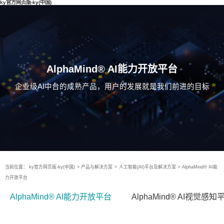
ky官方网页版-ky(中国)
AlphaMind® AI能力开放平台
企业级AI中台的成熟产品，用户的发展就是我们前进的目标
当前位置：
ky官方网页版-ky(中国)
>
产品与解决方案
>
人工智能(AI)平台及解决方案
>
AlphaMind® AI能
力开放平台
AlphaMind® AI能力开放平台
AlphaMind® AI视觉感知